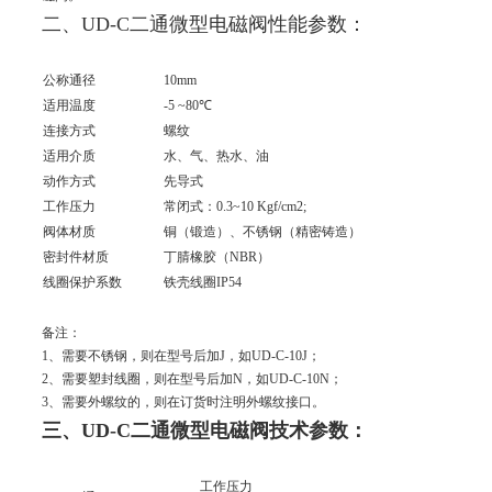
二、UD-C二通微型电磁阀性能参数：
公称通径
10mm
适用温度
-5 ~80℃
连接方式
螺纹
适用介质
水、气、热水、油
动作方式
先导式
工作压力
常闭式：0.3~10 Kgf/cm2;
阀体材质
铜（锻造）、不锈钢（精密铸造）
密封件材质
丁腈橡胶（NBR）
线圈保护系数
铁壳线圈IP54
备注：
1、需要不锈钢，则在型号后加J，如UD-C-10J；
2、需要塑封线圈，则在型号后加N，如UD-C-10N；
3、需要外螺纹的，则在订货时注明外螺纹接口。
三、UD-C二通微型电磁阀技术参数：
工作压力