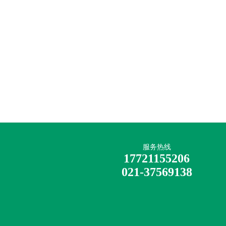
服务热线
17721155206
021-37569138