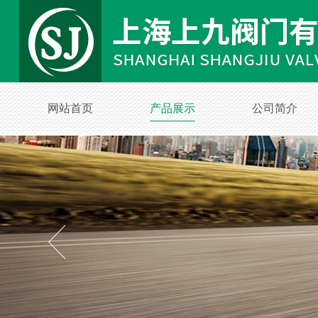
网站首页
产品展示
公司简介