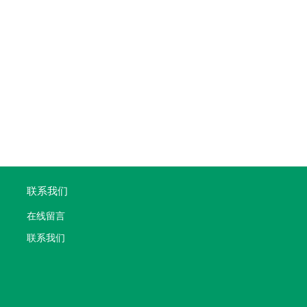
联系我们
在线留言
联系我们