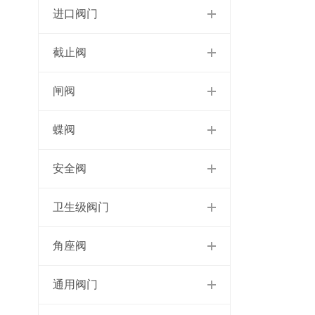
进口阀门
截止阀
闸阀
蝶阀
安全阀
卫生级阀门
角座阀
通用阀门