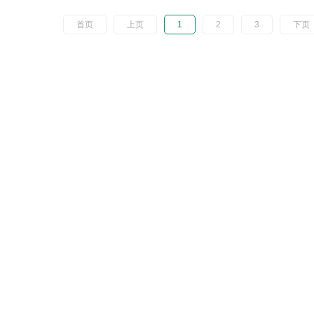
首页
上页
1
2
3
下页