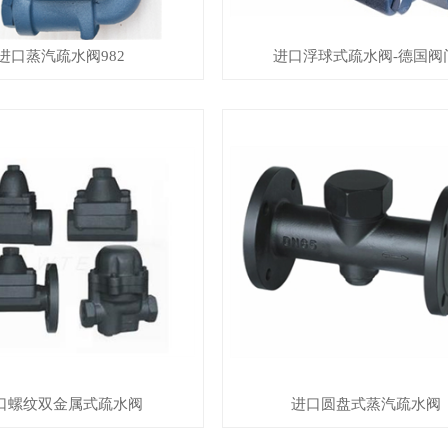
进口蒸汽疏水阀982
进口浮球式疏水阀-德国阀
口螺纹双金属式疏水阀
进口圆盘式蒸汽疏水阀