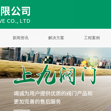
新闻资讯
解决方案
工程案例