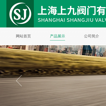
网站首页
产品展示
公司简介