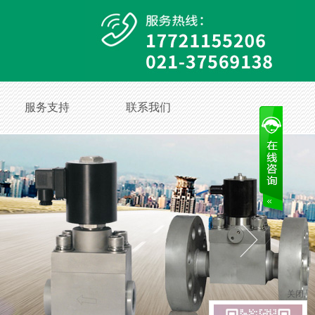
服务支持
联系我们
关闭