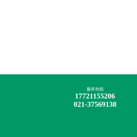
服务热线
17721155206
021-37569138