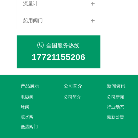
流量计
船用阀门

全国服务热线
17721155206
产品展示
公司简介
新闻资讯
电磁阀
公司简介
公司新闻
球阀
行业动态
疏水阀
最新公告
低温阀门