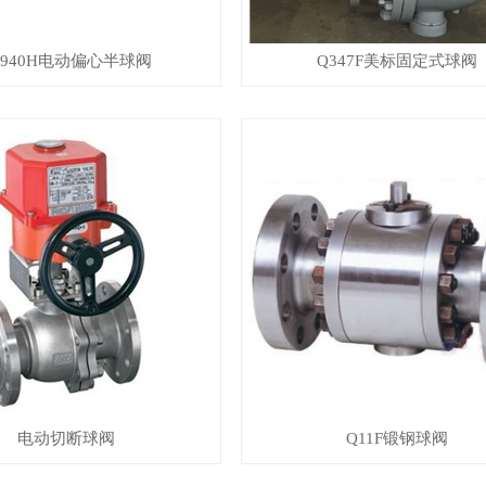
Q940H电动偏心半球阀
Q347F美标固定式球阀
电动切断球阀
Q11F锻钢球阀